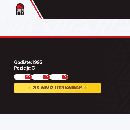
Godište:
1995
Pozicija:
C
4x
2x
1x
★
★
3X MVP UTAKMICE