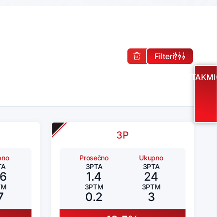
Filteri
UTAKMI
3P
pno
Prosečno
Ukupno
TA
3PTA
3PTA
36
1.4
24
TM
3PTM
3PTM
7
0.2
3