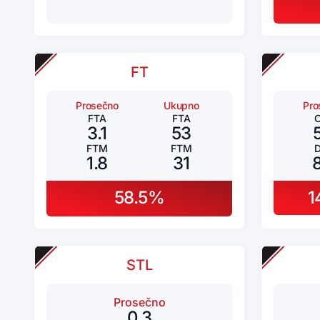
FT
Prosečno
Ukupno
Pro
FTA
FTA
3.1
53
FTM
FTM
1.8
31
58.5%
1
STL
Prosečno
0.3