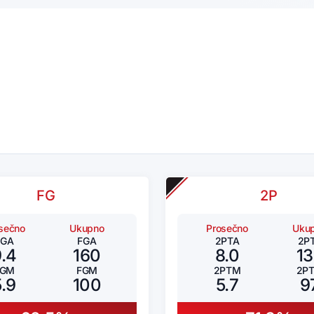
FG
2P
sečno
Ukupno
Prosečno
Uku
FGA
FGA
2PTA
2P
9.4
160
8.0
1
FGM
FGM
2PTM
2P
5.9
100
5.7
9