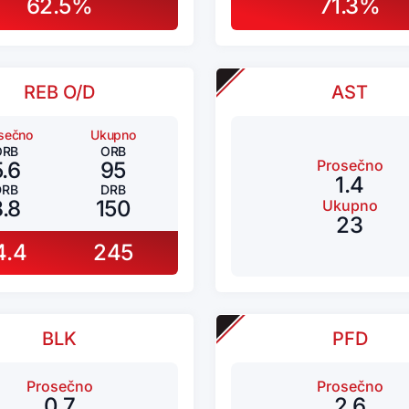
62.5%
71.3%
REB O/D
AST
sečno
Ukupno
ORB
ORB
Prosečno
5.6
95
1.4
DRB
DRB
8.8
150
Ukupno
23
4.4
245
BLK
PFD
Prosečno
Prosečno
0.7
2.6