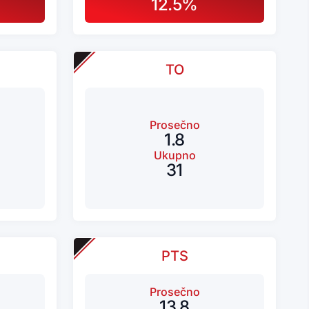
12.5%
TO
Prosečno
1.8
Ukupno
31
PTS
Prosečno
13.8