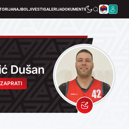
TORIJA
NAJBOLJI
VESTI
GALERIJA
DOKUMENTI
ić Dušan
ZAPRATI