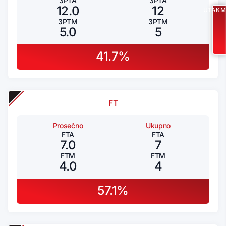
3PTA
3PTA
12.0
12
UTAKM
3PTM
3PTM
5.0
5
41.7%
FT
Prosečno
Ukupno
FTA
FTA
7.0
7
FTM
FTM
4.0
4
57.1%