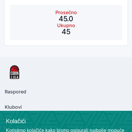
Prosečno
45.0
Ukupno
45
Raspored
Klubovi
Kolačići
Koristimo kolačiće kako bismo osigurali najbolje moguće
Contact Us