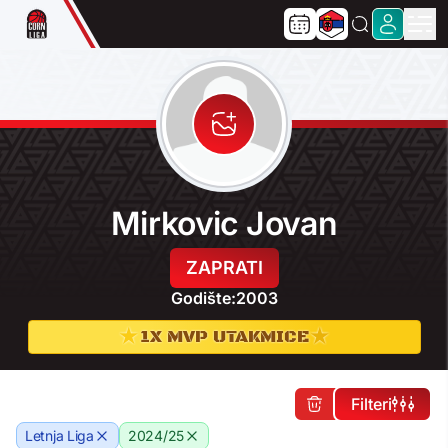
Mirkovic Jovan
ZAPRATI
Godište:
2003
★
★
1X MVP UTAKMICE
Filteri
Letnja Liga
2024/25