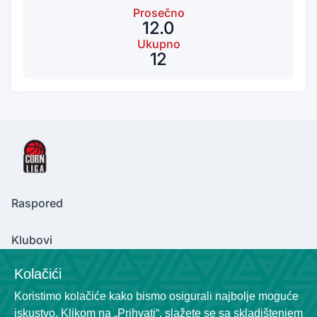
Prosečno
12.0
Ukupno
12
Raspored
Klubovi
Kolačići
Koristimo kolačiće kako bismo osigurali najbolje moguće
Contact Us
iskustvo. Klikom na „Prihvati“, slažete se sa skladištenjem