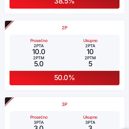
38.5%
2P
Prosečno
Ukupno
2PTA
2PTA
10.0
10
2PTM
2PTM
5.0
5
50.0%
3P
Prosečno
Ukupno
3PTA
3PTA
3.0
3