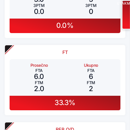
UTAKM
3PTM
3PTM
0.0
0
0.0%
FT
Prosečno
Ukupno
FTA
FTA
6.0
6
FTM
FTM
2.0
2
33.3%
REB O/D