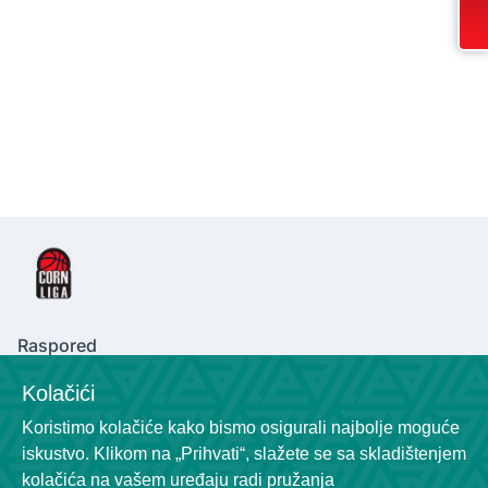
Uta
Tab
Raspored
Kolačići
Klubovi
Koristimo kolačiće kako bismo osigurali najbolje moguće
iskustvo. Klikom na „Prihvati“, slažete se sa skladištenjem
kolačića na vašem uređaju radi pružanja