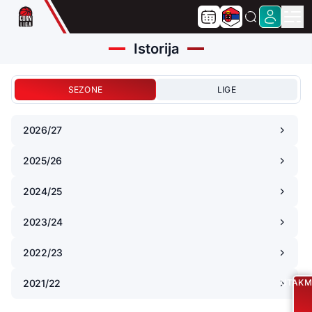
Istorija
SEZONE
LIGE
2026/27
2025/26
2024/25
Uta
Tab
2023/24
2022/23
2021/22
UTAKM
Uta
Tab