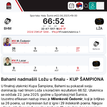
Sportska Hala Šumice
22.06.2025.
19:00
66
:
52
Q1
Q2
Q3
Q4
BHM
LŽA
22-4
7-13
17-18
20-17
2024/25
KUP ŠAMPIONA
Plejof
Finale
Utakmica 1
#55
M. Čedomir
IGRAČ UTAKMICE
26
5
5
27
Bahami
PTS
REB
AST
EFF
#14
P. Lazar
ISTAKNUTI IGRAČ
9
7
1
9
Loža
PTS
REB
AST
EFF
Bahami nadmašili Ložu u finalu - KUP ŠAMPIONA
U finalnoj utakmici Kupa Šampiona, Bahami su pokazali svoju
dominaciju nad timom Loža s konačnim rezultatom 66:52. Utakmica
se održala 22. juna 2025. godine u Sportskoj Hali Šumice.
Izuzetno efikasan nastup imao je
Milenković Čedomir
, koji je briljirao
sa 26 poena, uz impresivan šut iz igre i 29 indeksnih poena. Njegov