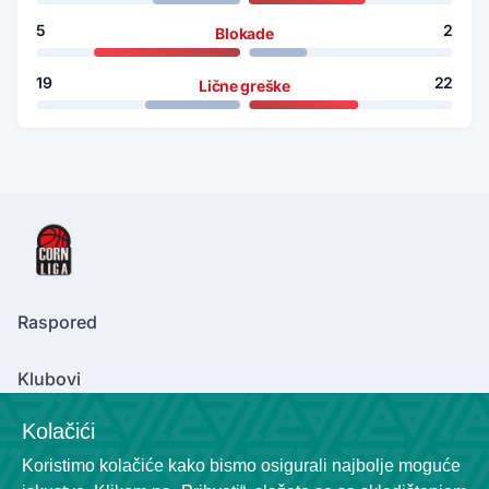
5
2
Blokade
19
22
Lične greške
Raspored
Klubovi
Kolačići
Koristimo kolačiće kako bismo osigurali najbolje moguće
Contact Us