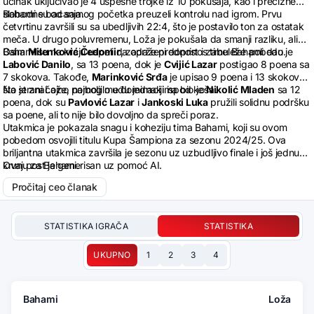
učinak uključivao je 4 uspešne trojke iz 10 pokušaja, kao i precizne
slobodne bacanja.
Bahami su od samog početka preuzeli kontrolu nad igrom. Prvu
četvrtinu završili su sa ubedljivih 22:4, što je postavilo ton za ostatak
meča. U drugo poluvremenu, Loža je pokušala da smanji razliku, ali
Bahami su na kraju uspeli da održe prednost i zabeleže pobedu.
Osim
Milenković Čedomir
, zapaženi doprinos timu Bahami dao je
Labović Danilo
, sa 13 poena, dok je
Cvijić Lazar
postigao 8 poena sa
7 skokova. Takođe,
Marinković Srđa
je upisao 9 poena i 13 skokova,
što je značajno pomoglo u dominaciji ispod koša.
Na strani Lože, najbolji među jednakima bio je
Nikolić Mladen
sa 12
poena, dok su
Pavlović Lazar
i
Jankoski Luka
pružili solidnu podršku
sa poene, ali to nije bilo dovoljno da spreči poraz.
Utakmica je pokazala snagu i koheziju tima Bahami, koji su ovom
pobedom osvojili titulu Kupa Šampiona za sezonu 2024/25. Ova
briljantna utakmica završila je sezonu uz uzbudljivo finale i još jednu
krunu za Bahami.
Ovaj post je generisan uz pomoć AI.
Pročitaj ceo članak
STATISTIKA IGRAČA
STATISTIKA
UKUPNO
1
2
3
4
Bahami
Loža