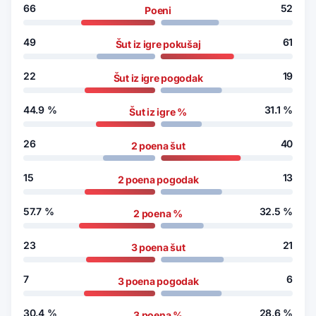
66
52
Poeni
49
61
Šut iz igre pokušaj
22
19
Šut iz igre pogodak
44.9
%
31.1
%
Šut iz igre %
26
40
2 poena šut
15
13
2 poena pogodak
57.7
%
32.5
%
2 poena %
23
21
3 poena šut
7
6
3 poena pogodak
30.4
%
28.6
%
3 poena %