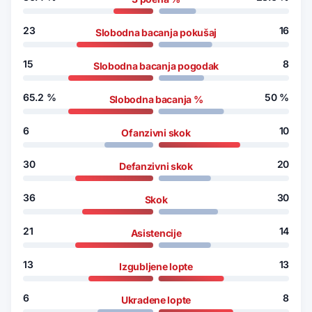
23
16
Slobodna bacanja pokušaj
15
8
Slobodna bacanja pogodak
65.2
%
50
%
Slobodna bacanja %
6
10
Ofanzivni skok
30
20
Defanzivni skok
36
30
Skok
21
14
Asistencije
13
13
Izgubljene lopte
6
8
Ukradene lopte