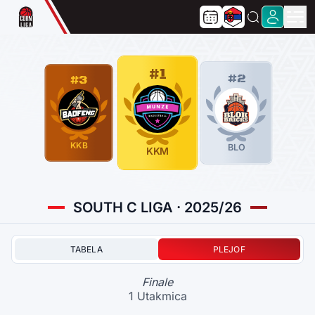
#1
#2
#3
KKB
BLO
KKM
SOUTH C LIGA · 2025/26
TABELA
PLEJOF
Finale
1 Utakmica