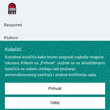
Raspored
Klubovi
Kolačići
Koristimo kolačiće kako bismo osigurali najbolje moguće
Contact Us
iskustvo. Klikom na „Prihvati“, slažete se sa skladištenjem
cornliga@gmail.com
kolačića na vašem uređaju radi pružanja
+381600129320
personalizovanog sadržaja i analize korišćenja sajta.
Prihvati
Powered by
League Engine
Odbij
Tražite rešenje za svoju ligu?
Kliknite ovde
Copyright © League Engine