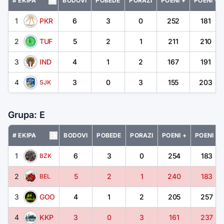
# EKIPA
BODOVI
POBEDE
PORAZI
POENI +
POENI -
1
PKR
6
3
0
252
181
2
TUF
5
2
1
211
210
3
IND
4
1
2
167
191
4
3
0
3
155
203
SJK
Grupa: E
# EKIPA
BODOVI
POBEDE
PORAZI
POENI +
POENI -
1
6
3
0
254
183
BŽK
2
5
2
1
240
183
BEL
3
GOO
4
1
2
205
257
4
KKP
3
0
3
161
237