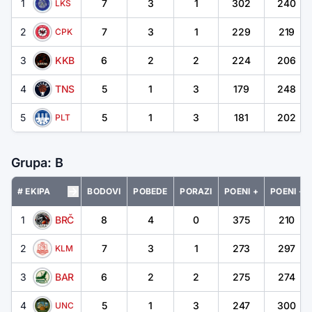
1
7
3
1
302
240
LKS
2
7
3
1
229
219
ČPK
3
KKB
6
2
2
224
206
4
TNS
5
1
3
179
248
5
5
1
3
181
202
PLT
Grupa: B
# EKIPA
BODOVI
POBEDE
PORAZI
POENI +
POENI -
1
BRČ
8
4
0
375
210
2
7
3
1
273
297
KLM
3
BAR
6
2
2
275
274
4
5
1
3
247
300
UNC