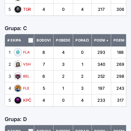
5
TGR
4
0
4
217
306
Grupa: C
# EKIPA
BODOVI
POBEDE
PORAZI
POENI +
POENI -
1
8
4
0
293
188
FLA
2
7
3
1
340
269
VSH
3
6
2
2
252
298
BEL
4
5
1
3
197
243
FLE
5
KPČ
4
0
4
233
317
Grupa: D