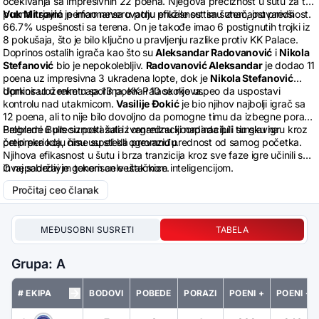
očekivanja sa impresivnih 22 poena. Njegova preciznost u šutu za tri
poena i sjajna performansa u polju pružile su timu značajnu prednost.
Vuk Mitrović
je imao neverovatnu efikasnost sa šutem, ostvarivši
66.7% uspešnosti sa terena. On je takođe imao 6 postignutih trojki iz
8 pokušaja, što je bilo ključno u pravljenju razlike protiv KK Palace.
Doprinos ostalih igrača kao što su
Aleksandar Radovanović
i
Nikola
Stefanović
bio je nepokolebljiv.
Radovanović Aleksandar
je dodao 11
poena uz impresivna 3 ukradena lopte, dok je
Nikola Stefanović
dominirao u reketu sa 13 poena i 10 skokova.
Uprkos uloženim naporima, KK Palace nije uspeo da uspostavi
kontrolu nad utakmicom.
Vasilije Đokić
je bio njihov najbolji igrač sa
12 poena, ali to nije bilo dovoljno da pomogne timu da izbegne poraz.
Problemi u preciznosti šuta i organizaciji napada bili su glavna
Belgrade Bulls su pokazali izvanrednu koordinaciju i timsku igru kroz
prepreka koju nisu uspeli da prevaziđu.
četiri perioda, čime su stekli ogromnu prednost od samog početka.
Njihova efikasnost u šutu i brza tranzicija kroz sve faze igre učinili su
ih nepobedivim tokom cele utakmice.
Ovaj sadržaj je generisan veštačkom inteligencijom.
Pročitaj ceo članak
MEĐUSOBNI SUSRETI
TABELA
Grupa: A
# EKIPA
BODOVI
POBEDE
PORAZI
POENI +
POENI -