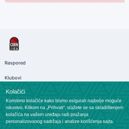
Raspored
Klubovi
Kolačići
Koristimo kolačiće kako bismo osigurali najbolje moguće
Contact Us
iskustvo. Klikom na „Prihvati“, slažete se sa skladištenjem
cornliga@gmail.com
kolačića na vašem uređaju radi pružanja
+381600129320
personalizovanog sadržaja i analize korišćenja sajta.