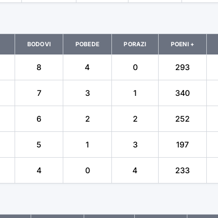
BODOVI
POBEDE
PORAZI
POENI +
8
4
0
293
7
3
1
340
6
2
2
252
5
1
3
197
4
0
4
233