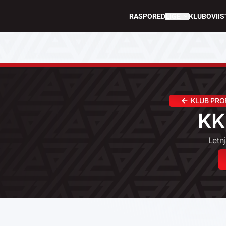
RASPORED
LIGE
KLUBOVI
IS
KLUB PRO
KK
Letn