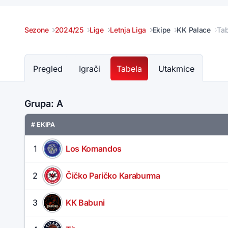
Sezone
2024/25
Lige
Letnja Liga
Ekipe
KK Palace
Tab
Pregled
Igrači
Tabela
Utakmice
Grupa: A
# EKIPA
1
Los Komandos
2
Čičko Paričko Karaburma
3
KK Babuni