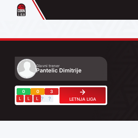
Glavni trener
Pantelic Dimitrije
0
0
3
?
?
?
?
?
L
L
L
LETNJA LIGA