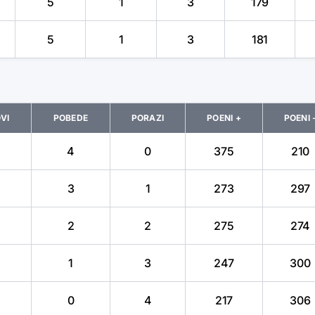
5
1
3
179
5
1
3
181
VI
POBEDE
PORAZI
POENI +
POENI 
4
0
375
210
3
1
273
297
2
2
275
274
1
3
247
300
0
4
217
306