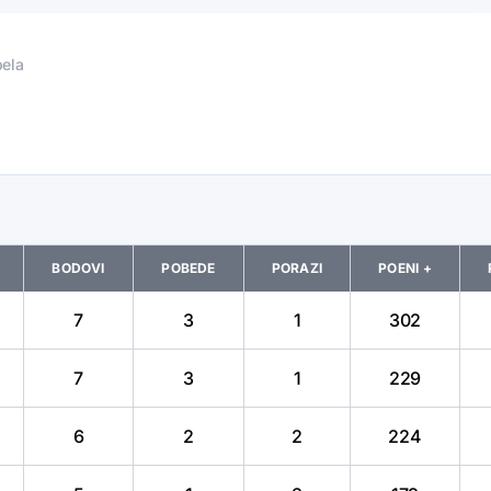
ela
BODOVI
POBEDE
PORAZI
POENI +
7
3
1
302
7
3
1
229
6
2
2
224