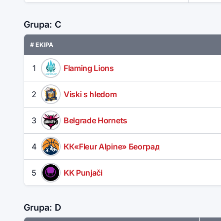
Grupa: C
# EKIPA
1
Flaming Lions
2
Viski s hledom
3
Belgrade Hornets
4
КК«Fleur Alpine» Београд
5
KK Punjači
Grupa: D