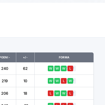
POENI -
+/-
FORMA
240
62
?
?
?
?
?
W
W
W
L
219
10
?
?
?
?
?
W
W
L
W
206
18
?
?
?
?
?
L
W
W
L