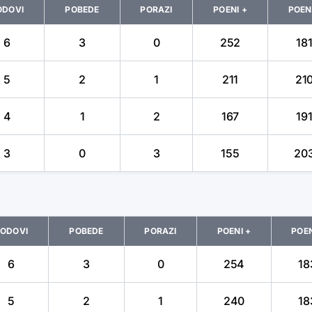
ODOVI
POBEDE
PORAZI
POENI +
POENI
6
3
0
252
18
5
2
1
211
21
4
1
2
167
19
3
0
3
155
20
ODOVI
POBEDE
PORAZI
POENI +
POEN
6
3
0
254
18
5
2
1
240
18