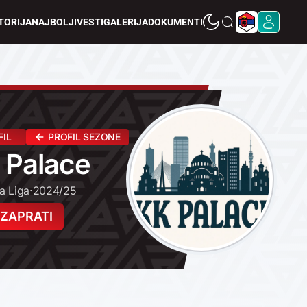
TORIJA
NAJBOLJI
VESTI
GALERIJA
DOKUMENTI
FIL
PROFIL SEZONE
 Palace
ja Liga
·
2024/25
ZAPRATI