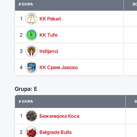
# EKIPA
B
1
KK Pekari
2
KK Tufe
3
Indijanci
4
КК Срем Јаково
Grupa: E
# EKIPA
B
1
Бежанијска Коса
2
Belgrade Bulls