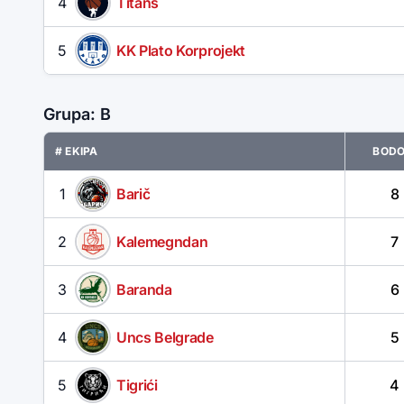
4
Titans
5
KK Plato Korprojekt
Grupa: B
# EKIPA
BODO
1
Barič
8
2
Kalemegndan
7
3
Baranda
6
4
Uncs Belgrade
5
5
Tigrići
4