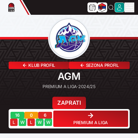
KLUB PROFIL
SEZONA PROFIL
AGM
PREMIUM A LIGA
·
2024/25
ZAPRATI
16
0
6
?
?
?
?
?
L
W
L
W
W
PREMIUM A LIGA