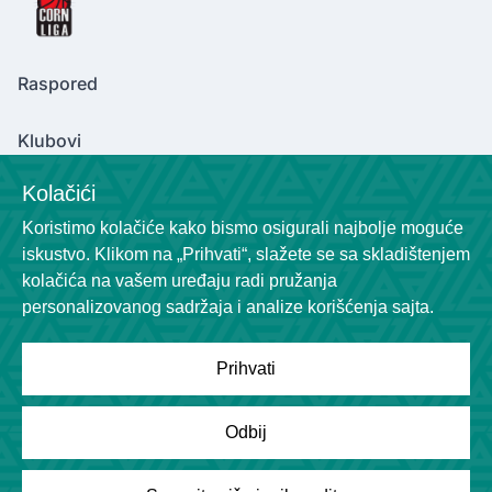
Raspored
Klubovi
Kolačići
Koristimo kolačiće kako bismo osigurali najbolje moguće
Contact Us
iskustvo. Klikom na „Prihvati“, slažete se sa skladištenjem
cornliga@gmail.com
kolačića na vašem uređaju radi pružanja
+381600129320
personalizovanog sadržaja i analize korišćenja sajta.
Prihvati
Powered by
League Engine
Odbij
Tražite rešenje za svoju ligu?
Kliknite ovde
Copyright © League Engine