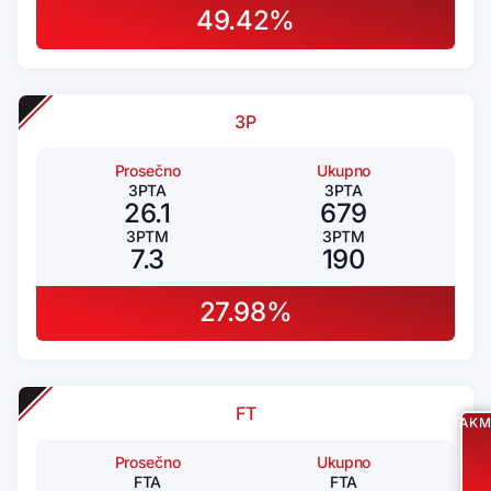
49.42%
3P
Prosečno
Ukupno
3PTA
3PTA
26.1
679
3PTM
3PTM
7.3
190
27.98%
FT
UTAKM
Prosečno
Ukupno
FTA
FTA