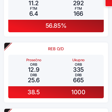
11.2
292
FTM
FTM
6.4
166
56.85%
REB O/D
Prosečno
Ukupno
ORB
ORB
12.9
335
DRB
DRB
25.6
665
38.5
1000