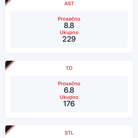
AST
Prosečno
8.8
Ukupno
229
TO
Prosečno
6.8
Ukupno
176
STL