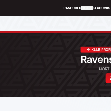
RASPORED
LIGE
KLUBOVI
IS
KLUB PROF
Raven
NORTH