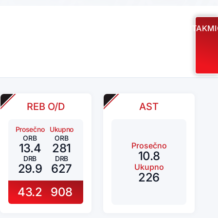
UTAKMI
REB O/D
AST
Prosečno
Ukupno
ORB
ORB
Prosečno
13.4
281
10.8
DRB
DRB
29.9
627
Ukupno
226
43.2
908