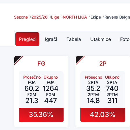
Sezone
2025/26
Lige
NORTH LIGA
Ekipe
Ravens Belgr
Pregled
Igrači
Tabela
Utakmice
Foto
FG
2P
Prosečno
Ukupno
Prosečno
Ukupno
FGA
FGA
2PTA
2PTA
60.2
1264
35.2
740
FGM
FGM
2PTM
2PTM
21.3
447
14.8
311
35.36%
42.03%