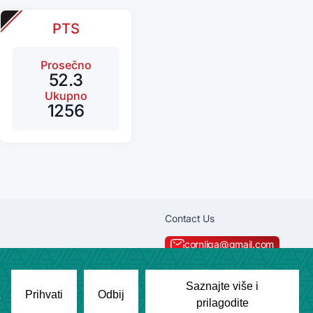
PTS
Prosečno
52.3
Ukupno
1256
Contact Us
cornliga@gmail.com
+381600129320
Saznajte više i
a
Prihvati
Odbij
prilagodite