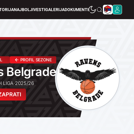
TORIJA
NAJBOLJI
VESTI
GALERIJA
DOKUMENTI
IL
PROFIL SEZONE
s Belgrade
 LIGA
·
2025/26
ZAPRATI