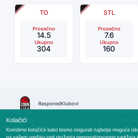
TO
STL
Prosečno
Prosečno
14.5
7.6
Ukupno
Ukupno
304
160
Raspored
Klubovi
Kolačići
Koristimo kolačiće kako bismo osigurali najbolje moguće isku
na vašem uređaju radi pružanja personalizovanog sadržaja i 