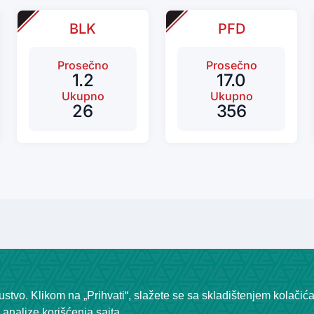
BLK
PFD
Prosečno
Prosečno
1.2
17.0
Ukupno
Ukupno
26
356
stvo. Klikom na „Prihvati“, slažete se sa skladištenjem kolačić
analize korišćenja sajta.