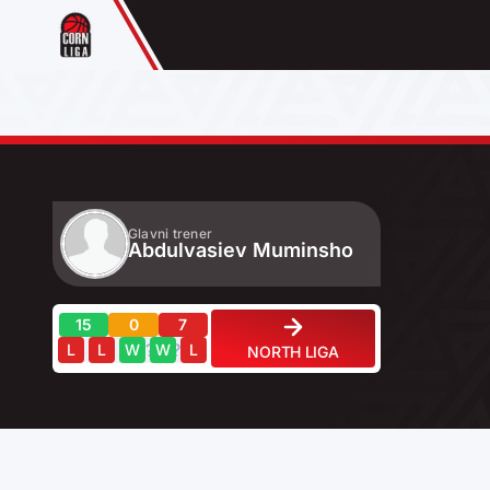
Glavni trener
Abdulvasiev Muminsho
15
0
7
?
?
?
?
?
L
L
W
W
L
NORTH LIGA