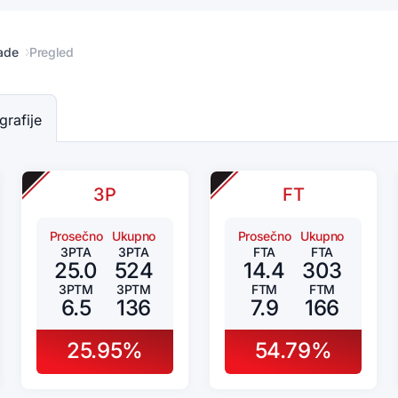
ade
Pregled
grafije
3P
FT
Prosečno
Ukupno
Prosečno
Ukupno
3PTA
3PTA
FTA
FTA
25.0
524
14.4
303
3PTM
3PTM
FTM
FTM
6.5
136
7.9
166
25.95%
54.79%