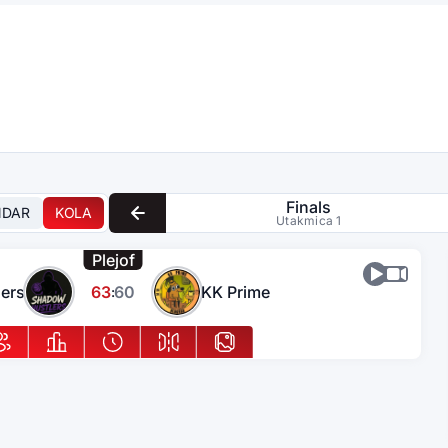
Finals
NDAR
KOLA
Utakmica 1
Plejof
ers
63
60
KK Prime
: