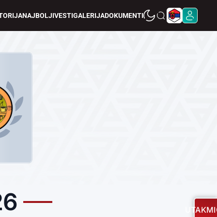
TORIJA
NAJBOLJI
VESTI
GALERIJA
DOKUMENTI
26
UTAKMI