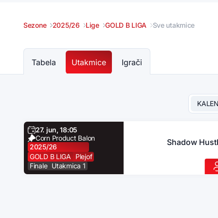
Sezone
2025/26
Lige
GOLD B LIGA
Sve utakmice
Tabela
Utakmice
Igrači
KALE
27. jun, 18:05
Corn Product Balon
Shadow Hustl
2025/26
GOLD B LIGA
Plejof
Finale
Utakmica 1