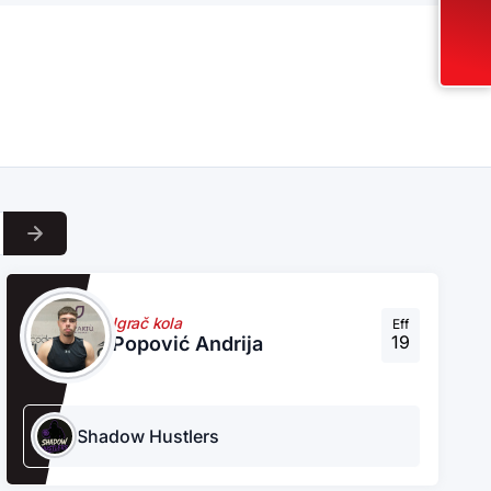
Igrač kola
Eff
19
Popović Andrija
Shadow Hustlers