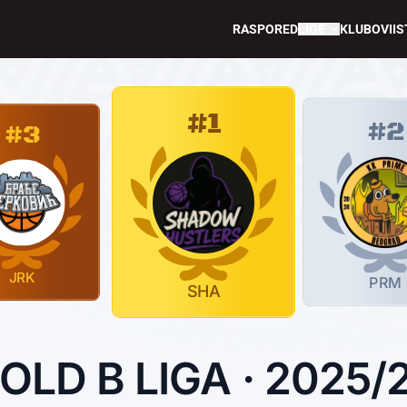
RASPORED
LIGE
KLUBOVI
IS
#1
#2
#3
JRK
PRM
SHA
OLD B LIGA · 2025/