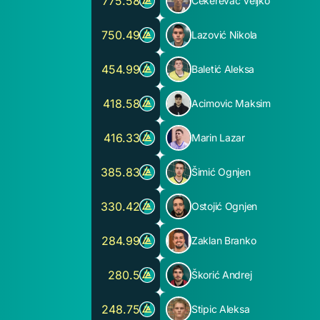
775.58
Čekerevac Veljko
750.49
Lazović Nikola
454.99
Baletić Aleksa
418.58
Acimovic Maksim
416.33
Marin Lazar
385.83
Šimić Ognjen
330.42
Ostojić Ognjen
284.99
Zaklan Branko
280.5
Škorić Andrej
248.75
Stipic Aleksa