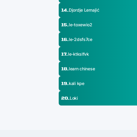
14.
Djordje Lemajić
15.
le-toxewio2
16.
le-2dsfs7ce
17.
le-ktkslfvk
18.
learn chinese
19.
kali kpe
20.
Loki