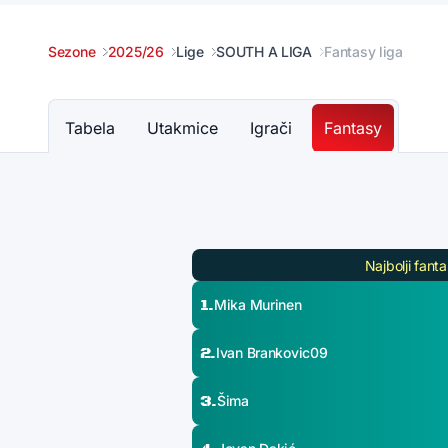
Sezone
2025/26
Lige
SOUTH A LIGA
Fantasy liga
Tabela
Utakmice
Igrači
Fantasy
Najbolji fanta
1.
Mika Murinen
2.
Ivan Brankovic09
3.
Šima