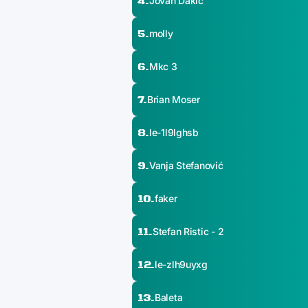
4.
Jovan Dakić
5.
molly
6.
Mkc 3
7.
Brian Moser
8.
le-1l9lghsb
9.
Vanja Stefanović
10.
faker
11.
Stefan Ristic - 2
12.
le-zlh9uyxg
13.
Baleta