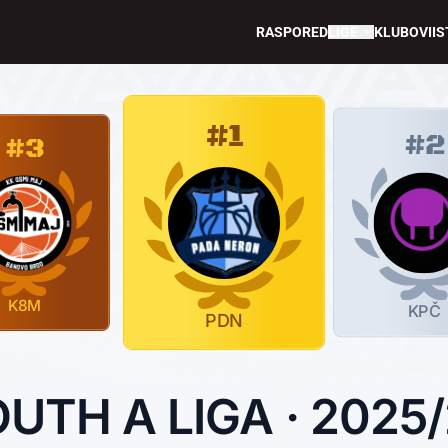
RASPORED
LIGE
KLUBOVI
IS
#1
#2
#3
K8M
KPČ
PDN
UTH A LIGA · 2025