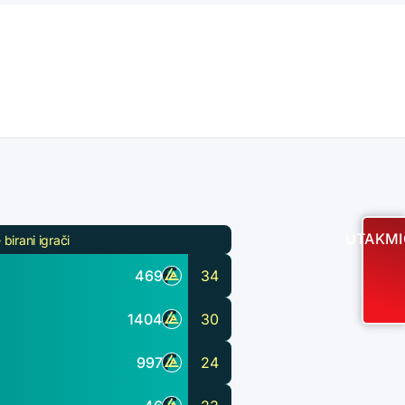
UTAKMI
 birani igrači
469
34
1404
30
997
24