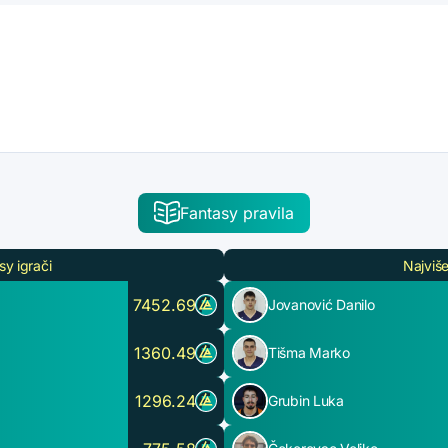
Fantasy pravila
sy igrači
Najviše
7452.69
Jovanović Danilo
1360.49
Tišma Marko
1296.24
Grubin Luka