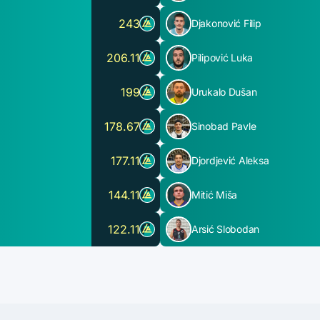
243
Djakonović Filip
206.11
Pilipović Luka
199
Urukalo Dušan
178.67
Sinobad Pavle
177.11
Djordjević Aleksa
144.11
Mitić Miša
122.11
Arsić Slobodan