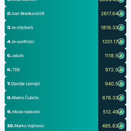
2.
2617.64
Ivan Brankovic09
3.
1819.33
le-zltylkw5
4.
1201.17
le-uuv9rxzc
5.
1118.5
uskzb
6.
972.5
TDS
7.
940.5
Djordje Lemajić
8.
678.33
Marko Čubrilo
9.
512.49
nikola raskovic
10.
485.83
Marko Vojinovic