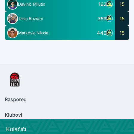
162
15
Davinić Milutin
369
15
Tasic Bozidar
440
15
Markovic Nikola
Raspored
Klubovi
Kolačići