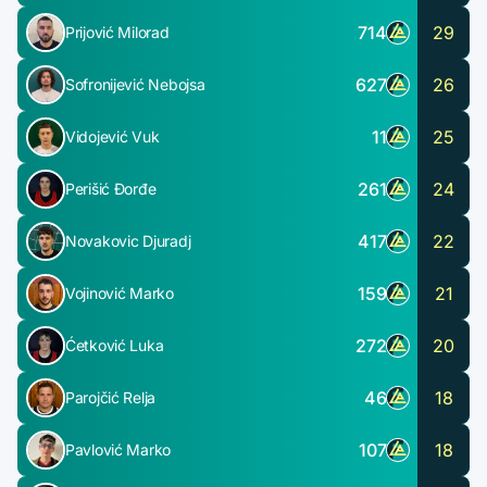
714
29
Prijović Milorad
627
26
Sofronijević Nebojsa
11
25
Vidojević Vuk
261
24
Perišić Đorđe
417
22
Novakovic Djuradj
159
21
Vojinović Marko
272
20
Ćetković Luka
46
18
Parojčić Relja
107
18
Pavlović Marko