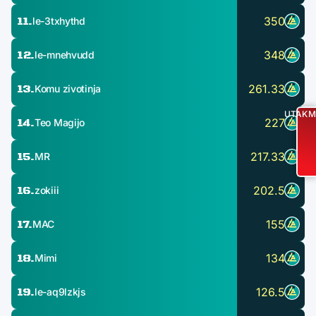
11.
350
le-3txhythd
12.
348
le-mnehvudd
13.
261.33
Komu zivotinja
UTAKM
14.
227
Teo Magijo
15.
217.33
MR
16.
202.5
zokiii
17.
155
MAC
18.
134
Mimi
19.
126.5
le-aq9lzkjs