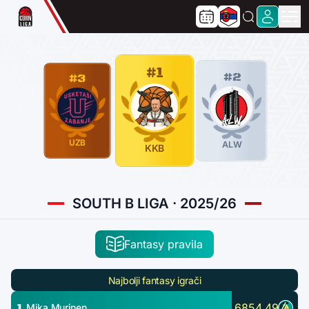
#1
#2
#3
UZB
ALW
KKB
SOUTH B LIGA · 2025/26
Fantasy pravila
Najbolji fantasy igrači
1.
6854.49
Mika Murinen