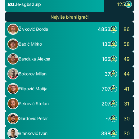
20.
125
le-sgbs2urp
Najviše birani igrači
4853
86
Živković Đorđe
130
58
Babić Mirko
165
49
Banduka Aleksa
37
44
Bokorov Milan
707
41
Filipović Matija
207
31
Petrović Stefan
-7
30
Gardovic Petar
398
30
Branković Ivan