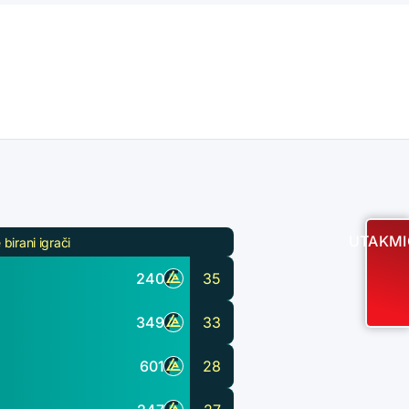
UTAKMI
 birani igrači
240
35
349
33
601
28