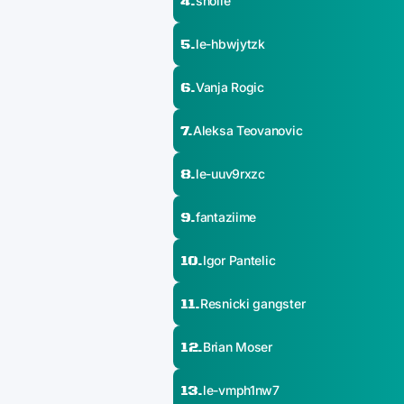
4.
sholle
5.
le-hbwjytzk
6.
Vanja Rogic
7.
Aleksa Teovanovic
8.
le-uuv9rxzc
9.
fantaziime
10.
Igor Pantelic
11.
Resnicki gangster
12.
Brian Moser
13.
le-vmph1nw7