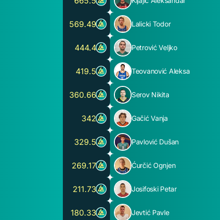
665.5
Kljajić Aleksandar
569.49
Lalicki Todor
444.4
Petrović Veljko
419.5
Teovanović Aleksa
360.66
Serov Nikita
342
Gačić Vanja
329.5
Pavlović Dušan
269.17
Ćurčić Ognjen
211.73
Josifoski Petar
180.33
Jevtić Pavle