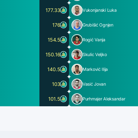
177.33
Vukonjanski Luka
176
Grubišić Ognjen
154.5
Rogić Vanja
150.16
Skulic Veljko
140.5
Marković Ilija
103
Vasić Jovan
101.5
Purhmajer Aleksandar