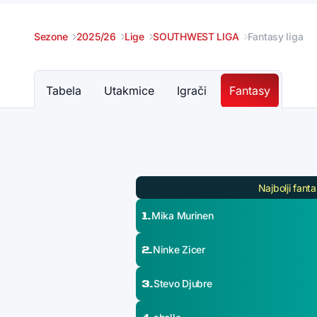
Sezone
2025/26
Lige
SOUTHWEST LIGA
Fantasy liga
Tabela
Utakmice
Igrači
Fantasy
Najbolji fanta
1.
Mika Murinen
2.
Ninke Zicer
3.
Stevo Djubre