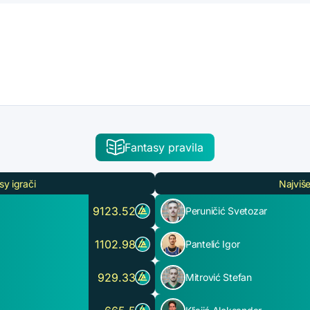
Fantasy pravila
sy igrači
Najviše
9123.52
Peruničić Svetozar
1102.98
Pantelić Igor
929.33
Mitrović Stefan