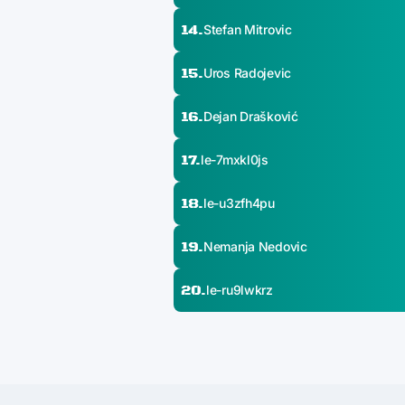
14.
Stefan Mitrovic
15.
Uros Radojevic
16.
Dejan Drašković
17.
le-7mxkl0js
18.
le-u3zfh4pu
19.
Nemanja Nedovic
20.
le-ru9lwkrz