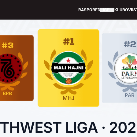
RASPORED
LIGE
KLUBOVI
IS
#1
#2
#3
BRĐ
PAR
MHJ
THWEST LIGA · 202