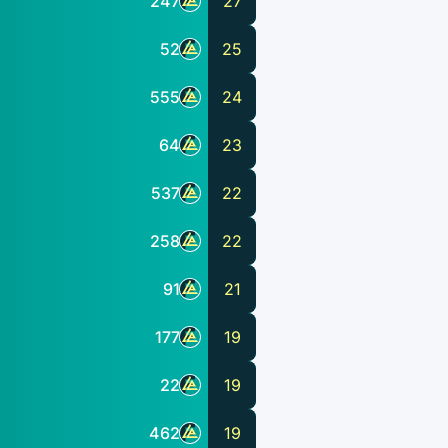
247
27
52
25
555
24
64
23
537
22
258
22
91
21
177
19
22
19
462
19