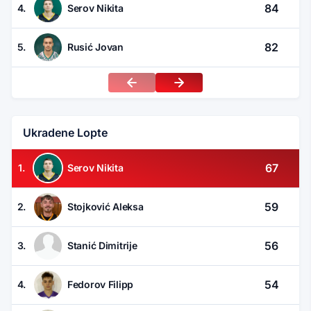
84
4.
Serov Nikita
82
5.
Rusić Jovan
Ukradene Lopte
67
1.
Serov Nikita
59
2.
Stojković Aleksa
56
3.
Stanić Dimitrije
54
4.
Fedorov Filipp