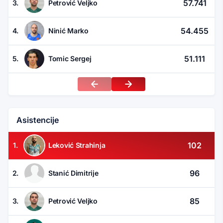
57.741
3.
Petrović Veljko
54.455
4.
Ninić Marko
51.111
5.
Tomic Sergej
Asistencije
102
1.
Leković Strahinja
96
2.
Stanić Dimitrije
85
3.
Petrović Veljko