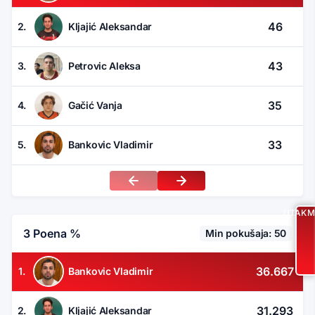
46
2.
Kljajić Aleksandar
43
3.
Petrovic Aleksa
35
4.
Gačić Vanja
33
5.
Bankovic Vladimir
UTAKM
3 Poena %
Min pokušaja: 50
36.667
1.
Bankovic Vladimir
31.293
2.
Kljajić Aleksandar