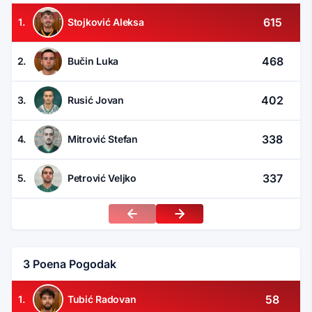
615
1.
Stojković Aleksa
468
2.
Bučin Luka
402
3.
Rusić Jovan
338
4.
Mitrović Stefan
337
5.
Petrović Veljko
3 Poena Pogodak
58
1.
Tubić Radovan