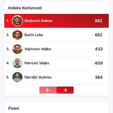
Indeks Korisnosti
882
1.
Stojković Aleksa
662
2.
Bučin Luka
433
3.
Vojinovic Veljko
409
4.
Petrović Veljko
384
5.
Djordjić Vojislav
Poeni