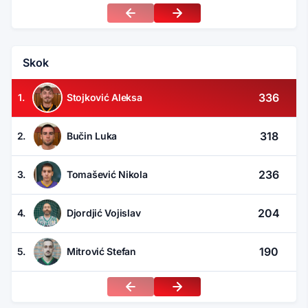
Skok
336
1.
Stojković Aleksa
318
2.
Bučin Luka
236
3.
Tomašević Nikola
204
4.
Djordjić Vojislav
190
5.
Mitrović Stefan