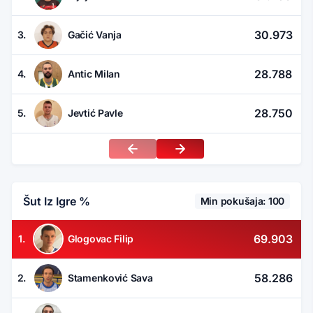
30.973
3.
Gačić Vanja
28.788
4.
Antic Milan
28.750
5.
Jevtić Pavle
Šut Iz Igre %
Min pokušaja: 100
69.903
1.
Glogovac Filip
58.286
2.
Stamenković Sava