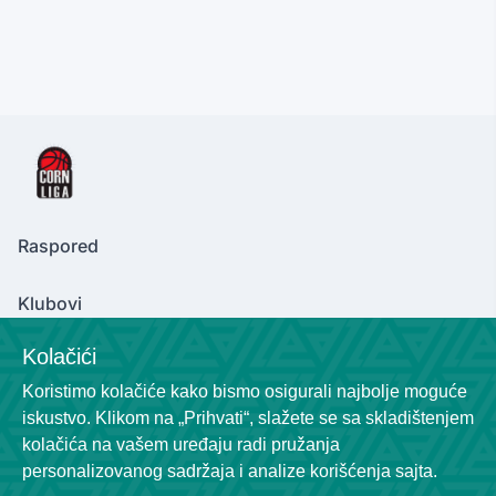
Raspored
Klubovi
Kolačići
Koristimo kolačiće kako bismo osigurali najbolje moguće
Contact Us
iskustvo. Klikom na „Prihvati“, slažete se sa skladištenjem
cornliga@gmail.com
kolačića na vašem uređaju radi pružanja
+381600129320
personalizovanog sadržaja i analize korišćenja sajta.